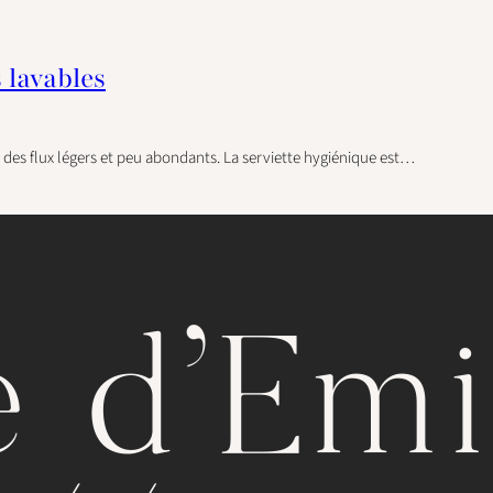
 lavables
r des flux légers et peu abondants. La serviette hygiénique est…