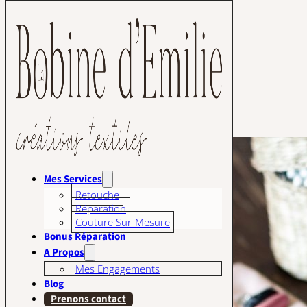
Passer au contenu principal
Passer au pied de page
Étiquette :
Hygiène
Mes Services
Retouche
Réparation
Couture Sur-Mesure
Bonus Réparation
A Propos
Mes Engagements
Blog
Prenons contact