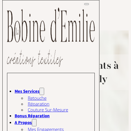
Passer au contenu principal
Passer au pied de page
Retouche de vêtements à
Givry, Chagny et Rully
Mes Services
Retouche
Réparation
Couture Sur-Mesure
Bonus Réparation
A Propos
Mes Engagements