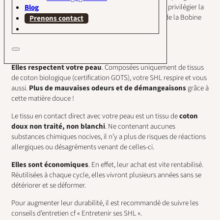
supplémentaire (le protège-slip n’en a pas). Pourquoi privilégier la
Blog
serviette ou le protège-slip lavable ? Les SHL et PSL de la Bobine
Prenons contact
d’Emilie ont plusieurs
avantages
.
Pour vous
Elles respectent votre peau
. Composées uniquement de tissus
de coton biologique (certification GOTS), votre SHL respire et vous
aussi.
Plus de mauvaises odeurs et de démangeaisons
grâce à
cette matière douce !
Le tissu en contact direct avec votre peau est un tissu de
coton
doux
non traité, non blanchi
. Ne contenant aucunes
substances chimiques nocives, il n’y a plus de risques de réactions
allergiques ou désagréments venant de celles-ci.
Elles sont économiques
. En effet, leur achat est vite rentabilisé.
Réutilisées à chaque cycle, elles vivront plusieurs années sans se
détériorer et se déformer.
Pour augmenter leur durabilité, il est recommandé de suivre les
conseils d’entretien cf « Entretenir ses SHL ».