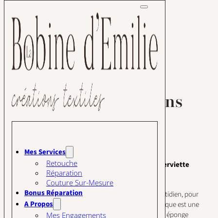
Passer au contenu principal
Passer au pied de page
Choisir ses protections
hygiéniques lavables
Mes Services
Retouche
Différence entre protège-slip lavable (PSL) et serviette
Réparation
hygiénique lavable (SHL)
Couture Sur-Mesure
Bonus Réparation
Le protège-slip est une protection légère pour le quotidien, pour
A Propos
des flux légers et peu abondants. La serviette hygiénique est une
protection plus absorbante car elle contient un tissu éponge
Mes Engagements