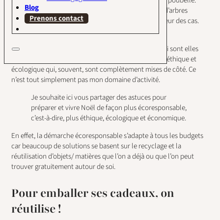
20 000 tonnes de papier cadeau terminent à la poubelle.
Blog
5,8 millions de sapins sont vendus, dont 90% d’arbres
Prenons contact
coupés qui, finiront en petit bois dans le meilleur des cas.
(Source Greenflex, Kantar TNS et Ipsos 2017)
Je ne détaillerai pas ici les habitudes alimentaires, qui sont elles
aussi source de gâchis, sans compter les dimensions éthique et
écologique qui, souvent, sont complètement mises de côté. Ce
n’est tout simplement pas mon domaine d’activité.
Je souhaite ici vous partager des astuces pour
préparer et vivre Noël de façon plus écoresponsable,
c’est-à-dire, plus éthique, écologique et économique.
En effet, la démarche écoresponsable s’adapte à tous les budgets
car beaucoup de solutions se basent sur le recyclage et la
réutilisation d’objets/ matières que l’on a déjà ou que l’on peut
trouver gratuitement autour de soi.
Pour emballer ses cadeaux, on
réutilise !