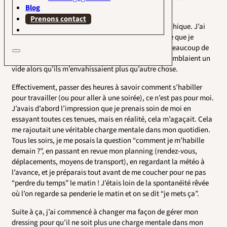
Blog
même je ne faisais pas ma part.
Prenons contact
J’ai commencé à faire du tri. Au début, c’était anarchique. J’ai
commencé par éliminer ce qui était trop vieux ou ce que je
n’aimais pas du tout. C’étaient des phases, j’avais beaucoup de
mal à me séparer de mes vêtements, comme s’ils comblaient un
vide alors qu’ils m’envahissaient plus qu’autre chose.
Effectivement, passer des heures à savoir comment s’habiller
pour travailler (ou pour aller à une soirée), ce n’est pas pour moi.
J’avais d’abord l’impression que je prenais soin de moi en
essayant toutes ces tenues, mais en réalité, cela m’agaçait. Cela
me rajoutait une véritable charge mentale dans mon quotidien.
Tous les soirs, je me posais la question “comment je m’habille
demain ?”, en passant en revue mon planning (rendez-vous,
déplacements, moyens de transport), en regardant la météo à
l’avance, et je préparais tout avant de me coucher pour ne pas
“perdre du temps” le matin ! J’étais loin de la spontanéité rêvée
où l’on regarde sa penderie le matin et on se dit “je mets ça”.
Suite à ça, j’ai commencé à changer ma façon de gérer mon
dressing pour qu’il ne soit plus une charge mentale dans mon